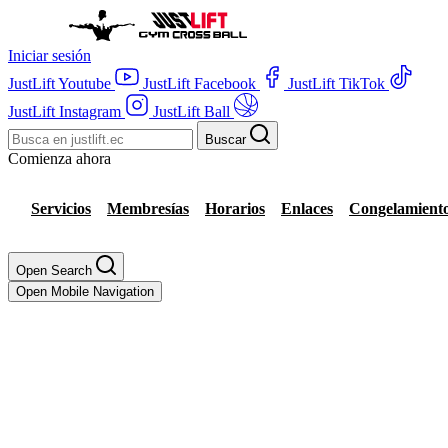
Pasar
al
contenido
Iniciar sesión
principal
JustLift Youtube
JustLift Facebook
JustLift TikTok
JustLift Instagram
JustLift Ball
Buscar
Comienza ahora
Servicios
Membresías
Horarios
Enlaces
Congelamient
Open Search
Open Mobile Navigation